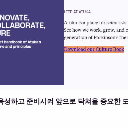
LIFE AT ATUKA
Atuka is a place for scientist
See how we work, grow, and c
generation of Parkinson’s the
Download our Culture Book
을 육성하고 준비시켜 앞으로 닥쳐올 중요한