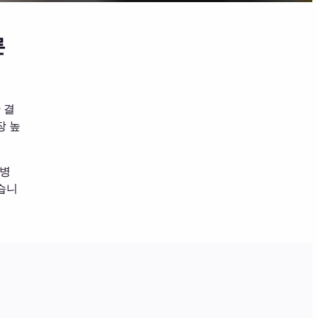
른
 결
장 높
슨병
습니