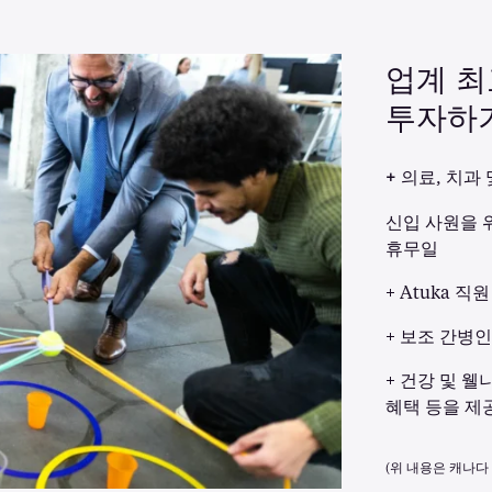
업계 
투자하
+
의료, 치과 
신입 사원을 위
휴무일
+ Atuka 
+ 보조 간병
+ 건강 및 
혜택 등을 제
(위 내용은 캐나다