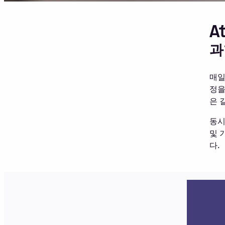
A
과
매일
정을
은 
동시
및 
다.